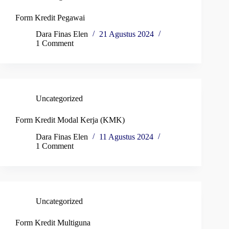
Form Kredit Pegawai
Dara Finas Elen
21 Agustus 2024
1 Comment
Uncategorized
Form Kredit Modal Kerja (KMK)
Dara Finas Elen
11 Agustus 2024
1 Comment
Uncategorized
Form Kredit Multiguna