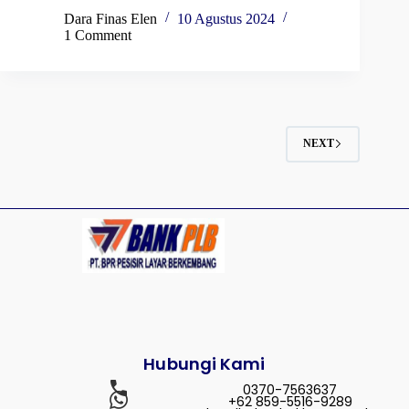
Dara Finas Elen
10 Agustus 2024
1 Comment
NEXT
Hubungi Kami
0370-7563637
+62 859-5516-9289