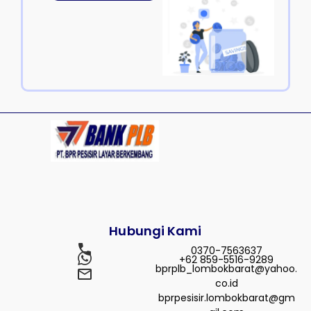
Hubungi Kami
0370-7563637
+62 859-5516-9289
bprplb_lombokbarat@yahoo.
co.id
bprpesisir.lombokbarat@gm