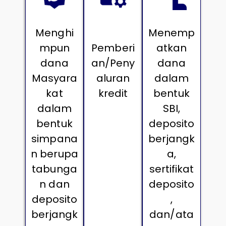
Menghi
Menemp
mpun
Pemberi
atkan
dana
an/Peny
dana
Masyara
aluran
dalam
kat
kredit
bentuk
dalam
SBI,
bentuk
deposito
simpana
berjangk
n berupa
a,
tabunga
sertifikat
n dan
deposito
deposito
,
berjangk
dan/ata