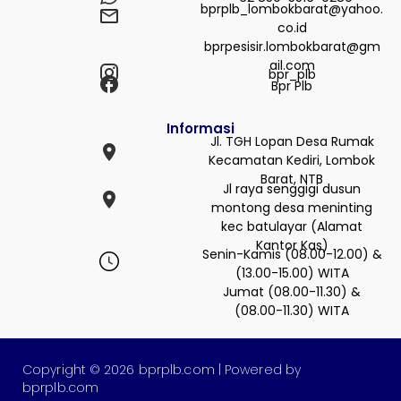
bprplb_lombokbarat@yahoo.
co.id
bprpesisir.lombokbarat@gm
ail.com
bpr_plb
Bpr Plb
Informasi
Jl. TGH Lopan Desa Rumak
Kecamatan Kediri, Lombok
Barat, NTB
Jl raya senggigi dusun
montong desa meninting
kec batulayar (Alamat
Kantor Kas)
Senin-Kamis (08.00-12.00) &
(13.00-15.00) WITA
Jumat (08.00-11.30) &
(08.00-11.30) WITA
Copyright © 2026 bprplb.com | Powered by
bprplb.com