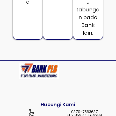
a
u
tabunga
n pada
Bank
lain.
Hubungi Kami
0370-7563637
+62 859-5516-9289