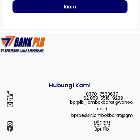
Kirim
Hubungi Kami
0370-7563637
+62 859-5516-9289
bprplb_lombokbarat@yahoo.
co.id
bprpesisir.lombokbarat@gm
ail.com
bpr_plb
Bpr Plb