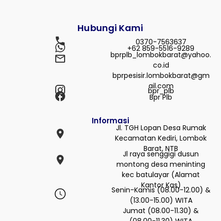
Hubungi Kami
0370-7563637
+62 859-5516-9289
bprplb_lombokbarat@yahoo.
co.id
bprpesisir.lombokbarat@gm
ail.com
bpr_plb
Bpr Plb
Informasi
Jl. TGH Lopan Desa Rumak
Kecamatan Kediri, Lombok
Barat, NTB
Jl raya senggigi dusun
montong desa meninting
kec batulayar (Alamat
Kantor Kas)
Senin-Kamis (08.00-12.00) &
(13.00-15.00) WITA
Jumat (08.00-11.30) &