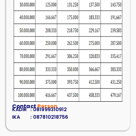
Contact
Person
KADIR
:
081999310912
IKA
:
087810218756