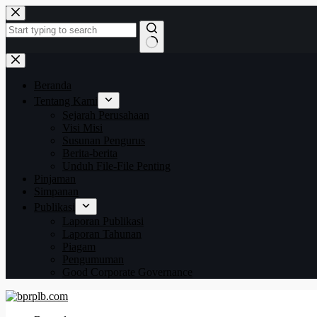
Beranda
Tentang Kami
Sejarah Perusahaan
Visi Misi
Susunan Pengurus
Berita-berita
Unduh File-File Penting
Pinjaman
Simpanan
Publikasi
Laporan Publikasi
Laporan Tahunan
Piagam
Pengumuman
Good Corporate Governance